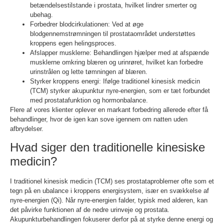
betændelsestilstande i prostata, hvilket lindrer smerter og
ubehag.
Forbedrer blodcirkulationen: Ved at øge
blodgennemstrømningen til prostataområdet understøttes
kroppens egen helingsproces.
Afslapper musklerne: Behandlingen hjælper med at afspænde
musklerne omkring blæren og urinrøret, hvilket kan forbedre
urinstrålen og lette tømningen af blæren.
Styrker kroppens energi: Ifølge traditionel kinesisk medicin
(TCM) styrker akupunktur nyre-energien, som er tæt forbundet
med prostatafunktion og hormonbalance.
Flere af vores klienter oplever en markant forbedring allerede efter få
behandlinger, hvor de igen kan sove igennem om natten uden
afbrydelser.
Hvad siger den traditionelle kinesiske
medicin?
I traditionel kinesisk medicin (TCM) ses prostataproblemer ofte som et
tegn på en ubalance i kroppens energisystem, især en svækkelse af
nyre-energien (Qi). Når nyre-energien falder, typisk med alderen, kan
det påvirke funktionen af de nedre urinveje og prostata.
Akupunkturbehandlingen fokuserer derfor på at styrke denne energi og