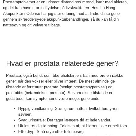
Prostataproblemer er en udbredt tilstand hos mænd, især med alderen,
og det kan have stor indflydelse på livskvaliteten. Hos Liu Hong
Akupunktur i Odense har jeg stor erfaring med at lindre disse gener
gennem skræddersyede akupunkturbehandlinger, så du kan få din
nattesøvn og dit velvære tilbage.
Hvad er prostata-relaterede gener?
Prostata, også kendt som blærehalskirtlen, kan medføre en række
gener, når den vokser eller bliver irriteret. De mest almindelige
tilstande er forstørret prostata (benign prostatahyperplasi) og
prostatitis (betændelse i prostata). Selvom disse tilstande er
godartede, kan symptomerne være meget generende:
Hyppig vandladning: Særligt om natten, hvilket forstyrrer
søvnen.
Svag urinstråle: Det tager længere tid at lade vandet.
Ufuldstændig tømning: Følelsen af, at blæren ikke er helt tom.
Efterdryp: Små dryp efter toiletbesøg.