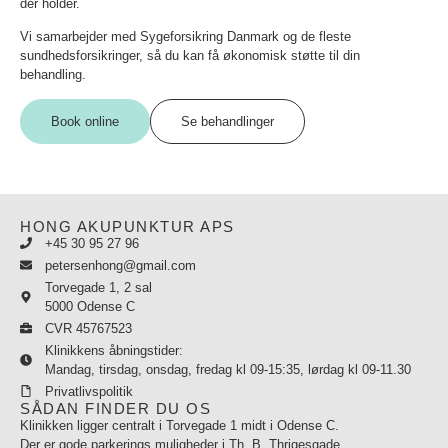
der holder.
Vi samarbejder med Sygeforsikring Danmark og de fleste
sundhedsforsikringer, så du kan få økonomisk støtte til din
behandling.
Book online
Se behandlinger
HONG AKUPUNKTUR APS
+45 30 95 27 96
petersenhong@gmail.com
Torvegade 1, 2 sal
5000 Odense C
CVR 45767523
Klinikkens åbningstider:
Mandag, tirsdag, onsdag, fredag kl 09-15:35, lørdag kl 09-11.30
Privatlivspolitik
SÅDAN FINDER DU OS
Klinikken ligger centralt i Torvegade 1 midt i Odense C.
Der er gode parkerings muligheder i Th. B. Thrigesgade