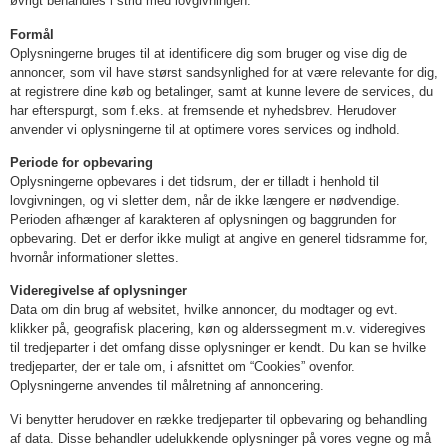
øvrigt behandles i strid med lovgivningen.
Formål
Oplysningerne bruges til at identificere dig som bruger og vise dig de
annoncer, som vil have størst sandsynlighed for at være relevante for dig,
at registrere dine køb og betalinger, samt at kunne levere de services, du
har efterspurgt, som f.eks. at fremsende et nyhedsbrev. Herudover
anvender vi oplysningerne til at optimere vores services og indhold.
Periode for opbevaring
Oplysningerne opbevares i det tidsrum, der er tilladt i henhold til
lovgivningen, og vi sletter dem, når de ikke længere er nødvendige.
Perioden afhænger af karakteren af oplysningen og baggrunden for
opbevaring. Det er derfor ikke muligt at angive en generel tidsramme for,
hvornår informationer slettes.
Videregivelse af oplysninger
Data om din brug af websitet, hvilke annoncer, du modtager og evt.
klikker på, geografisk placering, køn og alderssegment m.v. videregives
til tredjeparter i det omfang disse oplysninger er kendt. Du kan se hvilke
tredjeparter, der er tale om, i afsnittet om “Cookies” ovenfor.
Oplysningerne anvendes til målretning af annoncering.
Vi benytter herudover en række tredjeparter til opbevaring og behandling
af data. Disse behandler udelukkende oplysninger på vores vegne og må