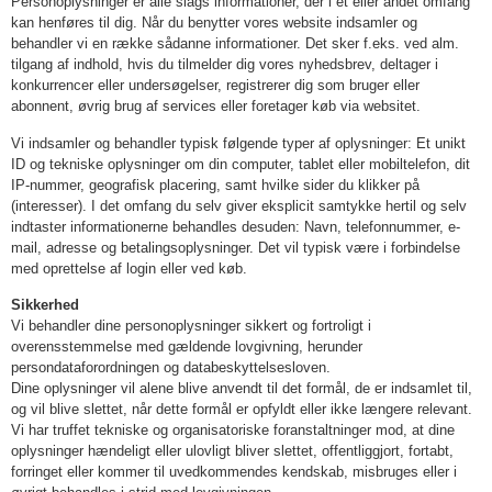
Personoplysninger er alle slags informationer, der i et eller andet omfang
kan henføres til dig. Når du benytter vores website indsamler og
behandler vi en række sådanne informationer. Det sker f.eks. ved alm.
tilgang af indhold, hvis du tilmelder dig vores nyhedsbrev, deltager i
konkurrencer eller undersøgelser, registrerer dig som bruger eller
abonnent, øvrig brug af services eller foretager køb via websitet.
Vi indsamler og behandler typisk følgende typer af oplysninger: Et unikt
ID og tekniske oplysninger om din computer, tablet eller mobiltelefon, dit
IP-nummer, geografisk placering, samt hvilke sider du klikker på
(interesser). I det omfang du selv giver eksplicit samtykke hertil og selv
indtaster informationerne behandles desuden: Navn, telefonnummer, e-
mail, adresse og betalingsoplysninger. Det vil typisk være i forbindelse
med oprettelse af login eller ved køb.
Sikkerhed
Vi behandler dine personoplysninger sikkert og fortroligt i
overensstemmelse med gældende lovgivning, herunder
persondataforordningen og databeskyttelsesloven.
Dine oplysninger vil alene blive anvendt til det formål, de er indsamlet til,
og vil blive slettet, når dette formål er opfyldt eller ikke længere relevant.
Vi har truffet tekniske og organisatoriske foranstaltninger mod, at dine
oplysninger hændeligt eller ulovligt bliver slettet, offentliggjort, fortabt,
forringet eller kommer til uvedkommendes kendskab, misbruges eller i