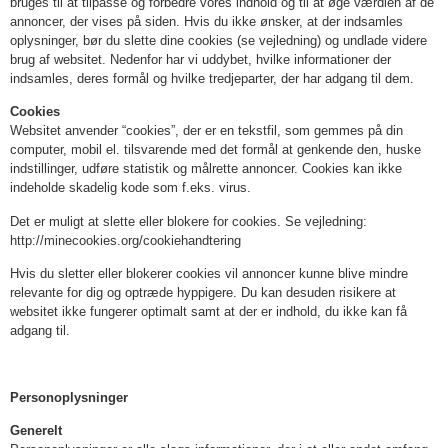
bruges til at tilpasse og forbedre vores indhold og til at øge værdien af de
annoncer, der vises på siden. Hvis du ikke ønsker, at der indsamles
oplysninger, bør du slette dine cookies (se vejledning) og undlade videre
brug af websitet. Nedenfor har vi uddybet, hvilke informationer der
indsamles, deres formål og hvilke tredjeparter, der har adgang til dem.
Cookies
Websitet anvender “cookies”, der er en tekstfil, som gemmes på din
computer, mobil el. tilsvarende med det formål at genkende den, huske
indstillinger, udføre statistik og målrette annoncer. Cookies kan ikke
indeholde skadelig kode som f.eks. virus.
Det er muligt at slette eller blokere for cookies. Se vejledning:
http://minecookies.org/cookiehandtering
Hvis du sletter eller blokerer cookies vil annoncer kunne blive mindre
relevante for dig og optræde hyppigere. Du kan desuden risikere at
websitet ikke fungerer optimalt samt at der er indhold, du ikke kan få
adgang til.
Personoplysninger
Generelt