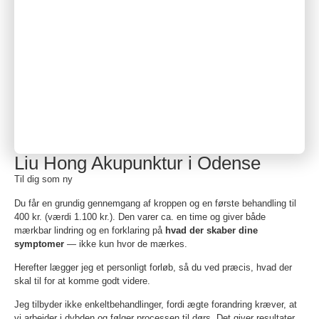
Liu Hong Akupunktur i Odense
Til dig som ny
Du får en grundig gennemgang af kroppen og en første behandling til
400 kr. (værdi 1.100 kr.). Den varer ca. en time og giver både
mærkbar lindring og en forklaring på
hvad der skaber dine
symptomer
— ikke kun hvor de mærkes.
Herefter lægger jeg et personligt forløb, så du ved præcis, hvad der
skal til for at komme godt videre.
Jeg tilbyder ikke enkeltbehandlinger, fordi ægte forandring kræver, at
vi arbejder i dybden og følger processen til dørs. Det giver resultater,