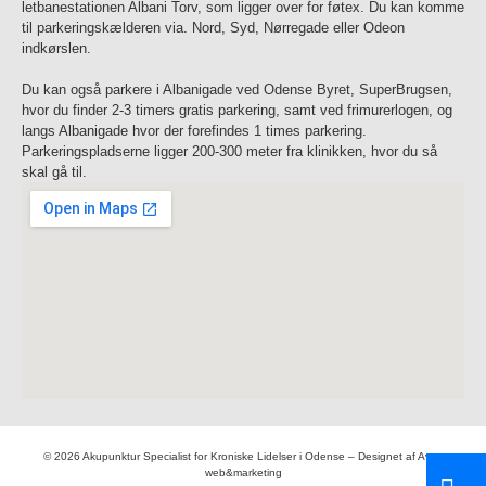
letbanestationen Albani Torv, som ligger over for føtex. Du kan komme
til parkeringskælderen via. Nord, Syd, Nørregade eller Odeon
indkørslen.
Du kan også parkere i Albanigade ved Odense Byret, SuperBrugsen,
hvor du finder 2-3 timers gratis parkering, samt ved frimurerlogen, og
langs Albanigade hvor der forefindes 1 times parkering.
Parkeringspladserne ligger 200-300 meter fra klinikken, hvor du så
skal gå til.
© 2026 Akupunktur Specialist for Kroniske Lidelser i Odense – Designet af
Aveo
web&marketing