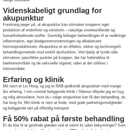
Videnskabeligt grundlag for
akupunktur
Forskning peger på, at akupunktur kan stimulere kroppens eget
produktion af endorfiner og serotonin – naturlige smertestillende og
humørforbedrende stoffer. Samtidig bidrager behandlingen til at nedbringe
inflammation, øge blodgennemstrømningen og afbalancere
hormonproduktionen. Akupunktur er en effektiv, sikker og bivirkningsfri
behandlingsmetode mod erektil dysfunktion. Ved hjælp af tynde nåle
stimuleres specifikke punkter på kroppen, der har forbindelse til
bækkenområdet og de seksuelle organer, uden at der stikkes i
intimområdet.
Erfaring og klinik
Mit navn er Liu Hong, og jeg er RAB-godkendt akupunktør med mange
års erfaring. I min centralt beliggende klinik i Odense tilbyder jeg en tryg
og rolig atmosfære, hvor du i rolige omgivelser kan få den behandling, du
har brug for. Min klinik er nem at finde, med gode parkeringsmuligheder
og beliggende tæt på offentlig transport.
Få 50% rabat på første behandling
Er du klar til at genfinde glæden ved et intimt liv uden bekymringer? Som