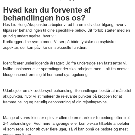
Hvad kan du forvente af
behandlingen hos os?
Hos Liu Hong Akupunktur arbejder vi ud fra en individuel tilgang, hvor vi
tilpasser behandlingen til dine specifikke behov. Dit forløb starter med en
grundig undersøgelse, hvor vi:
Kortlægger dine symptomer: Vi ser på både fysiske og psykiske
aspekter, der kan påvirke din seksuelle funktion.
Identificerer underliggende årsager: Ud fra undersøgelsen fastsætter vi,
hvilke ubalancer eller spændinger der skal arbejdes med – alt fra nedsat
blodgennemstrømning til hormonel dysregulering.
Udarbejder en skræddersyet behandling: Behandlingen består af målrettet
akupunktur, hvor vi stimulerer de relevante punkter på kroppen for at
fremme heling og naturlig genopretning af din rejsningsevne.
Mange af vores klienter oplever allerede en mærkbar forbedring efter blot
2-4 behandlinger. Ved mere langvarige eller komplekse tilfælde anbefaler
vi som regel et forløb over flere uger, så vi kan opnå de bedste og mest
varige resultater.