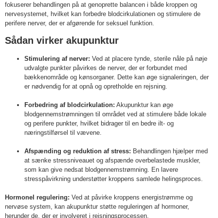
fokuserer behandlingen på at genoprette balancen i både kroppen og
nervesystemet, hvilket kan forbedre blodcirkulationen og stimulere de
perifere nerver, der er afgørende for seksuel funktion.
Sådan virker akupunktur
Stimulering af nerver:
Ved at placere tynde, sterile nåle på nøje
udvalgte punkter påvirkes de nerver, der er forbundet med
bækkenområde og kønsorganer. Dette kan øge signaleringen, der
er nødvendig for at opnå og opretholde en rejsning.
Forbedring af blodcirkulation:
Akupunktur kan øge
blodgennemstrømningen til området ved at stimulere både lokale
og perifere punkter, hvilket bidrager til en bedre ilt- og
næringstilførsel til vævene.
Afspænding og reduktion af stress:
Behandlingen hjælper med
at sænke stressniveauet og afspænde overbelastede muskler,
som kan give nedsat blodgennemstrømning. En lavere
stresspåvirkning understøtter kroppens samlede helingsproces.
Hormonel regulering:
Ved at påvirke kroppens energistrømme og
nervøse system, kan akupunktur støtte reguleringen af hormoner,
herunder de, der er involveret i rejsningsprocessen.