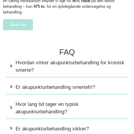
en særlig introduktion tilbyder vi lige nu
50% rabat
på den første
behandling – kun
475 kr.
for en dybdegående undersøgelse og
behandling.
Book her
FAQ
Hvordan virker akupunkturbehandling for kronisk
smerte?
Er akupunkturbehandling smertefri?
Hvor lang tid tager en typisk
akupunkturbehandling?
Er akupunkturbehandling sikker?